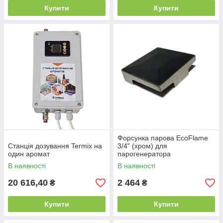
Купити
Купити
Форсунка парова EcoFlame
Станція дозування Termix на
3/4" (хром) для
один аромат
парогенератора
В наявності
В наявності
20 616,40
2 464
₴
₴
Купити
Купити