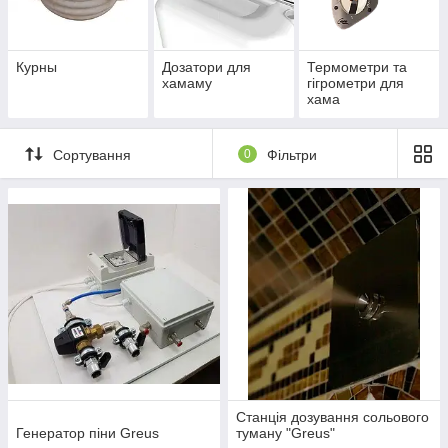
Курны
Дозатори для
Термометри та
хамаму
гігрометри для
хама
Сортування
0
Фільтри
Станція дозування сольового
Генератор піни Greus
туману "Greus"