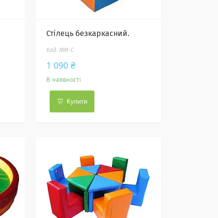
Стілець безкаркасний.
ММ-С
1 090 ₴
В наявності
Купити