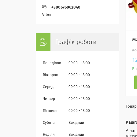
+380676062840
Viber
М
Графік роботи
1
Понеділок
09:00
18:00
В 
Вівторок
09:00
18:00
Середа
09:00
18:00
Четвер
09:00
18:00
Пʼятниця
09:00
18:00
У маг
Субота
Вихідний
У наш
Неділя
Вихідний
місти