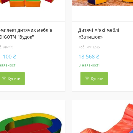
омплект дитячих меблів
Дитячі м'які меблі
IDIGOTM "Вудок"
«Затишок»
ММКК
ИМ-12.49
1 100 ₴
18 568 ₴
наявності
В наявності
Купити
Купити