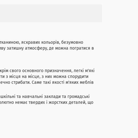
 тканиною, яскравих кольорів, безумовно
ливу затишну атмосферу, де можна погратися в
крім свого основного призначення, легкі м'які
ти з місця на місце, з них можна спорудити
чно стрибати. Саме такі якості м'яких меблів
ошкільні та навчальні заклади та громадські
солютно немає твердих і жорстких деталей, що