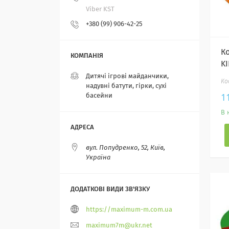
Viber KST
+380 (99) 906-42-25
К
K
Дитячі ігрові майданчики,
надувні батути, гірки, сухі
1
басейни
В 
вул. Попудренко, 52, Київ,
Україна
https://maximum-m.com.ua
maximum7m@ukr.net