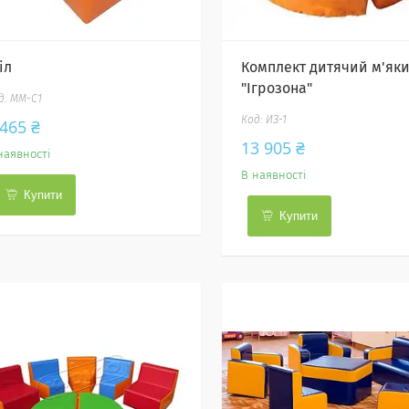
іл
Комплект дитячий м'як
"Ігрозона"
ММ-С1
ИЗ-1
 465 ₴
13 905 ₴
наявності
В наявності
Купити
Купити