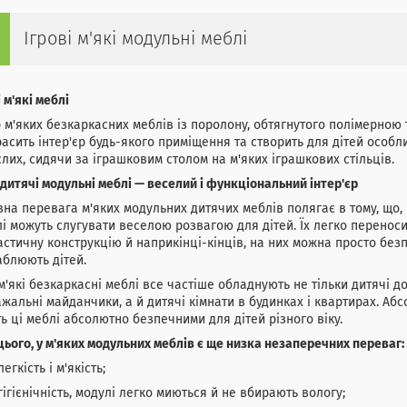
Ігрові м'які модульні меблі
і м'які меблі
 м'яких безкаркасних меблів із поролону, обтягнутого полімерною
асить інтер'єр будь-якого приміщення та створить для дітей особ
лих, сидячи за іграшковим столом на м'яких іграшкових стільців.
 дитячі модульні меблі — веселий і функціональний інтер'єр
на перевага м'яких модульних дитячих меблів полягає в тому, що, 
і можуть слугувати веселою розвагою для дітей. Їх легко переноси
стичну конструкцію й наприкінці-кінців, на них можна просто безпе
блюють дітей.
м'які безкаркасні меблі все частіше обладнують не тільки дитячі д
жальні майданчики, а й дитячі кімнати в будинках і квартирах. Аб
ь ці меблі абсолютно безпечними для дітей різного віку.
цього, у м'яких модульних меблів є ще низка незаперечних переваг:
легкість і м'якість;
гігієнічність, модулі легко миються й не вбирають вологу;