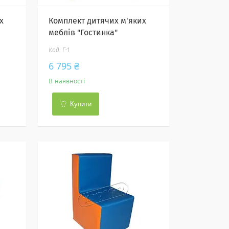
х
Комплект дитячих м'яких
меблів "Гостинка"
Г-1
6 795 ₴
В наявності
Купити