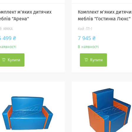
омплект м'яких дитячих
Комплект м'яких дитячи
еблів "Арена"
меблів "Гостинка Люкс"
ММКА
ГЛ-1
5 499 ₴
7 945 ₴
наявності
В наявності
Купити
Купити