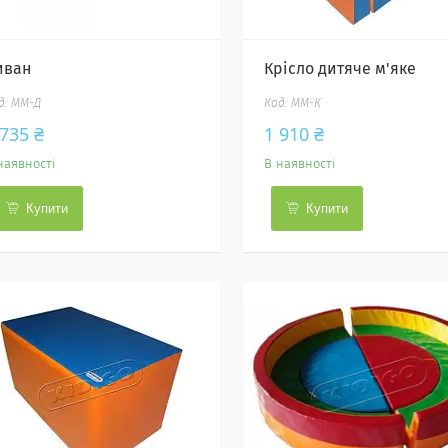
иван
Крісло дитяче м'яке
ММ-Д
ММ-К
 735 ₴
1 910 ₴
наявності
В наявності
Купити
Купити