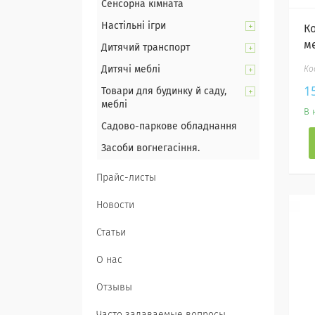
Сенсорна кімната
Настільні ігри
К
м
Дитячий транспорт
Дитячі меблі
1
Товари для будинку й саду,
меблі
В 
Садово-паркове обладнання
Засоби вогнегасіння.
Прайс-листы
Новости
Статьи
О нас
Отзывы