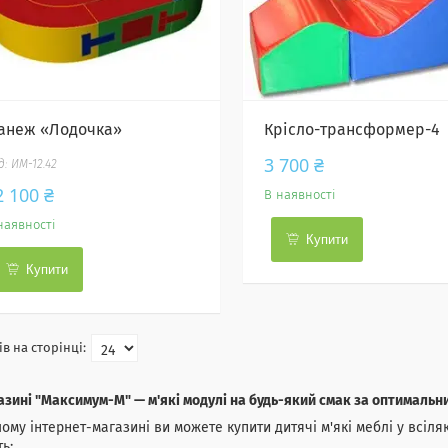
анеж «Лодочка»
Крісло-трансформер-4
3 700 ₴
ИМ-12.42
2 100 ₴
В наявності
наявності
Купити
Купити
азині "Максимум-М" — м'які модулі на будь-який смак за оптимальн
ому інтернет-магазині ви можете купити дитячі м'які меблі у всіл
ть: