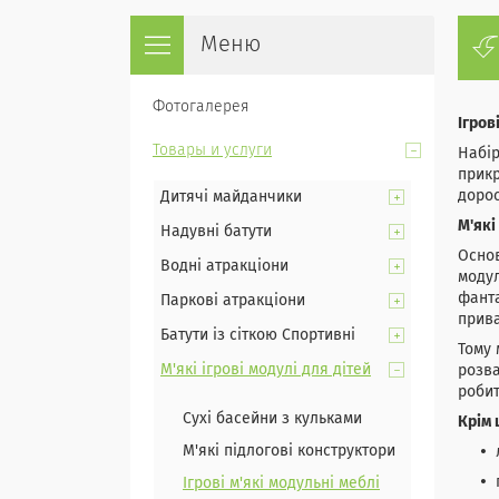
Фотогалерея
Ігров
Товары и услуги
Набір
прикр
дорос
Дитячі майданчики
М'які
Надувні батути
Основ
Водні атракціони
модул
фанта
Паркові атракціони
прива
Батути із сіткою Спортивні
Тому 
М'які ігрові модулі для дітей
розва
робит
Сухі басейни з кульками
Крім 
М'які підлогові конструктори
Ігрові м'які модульні меблі