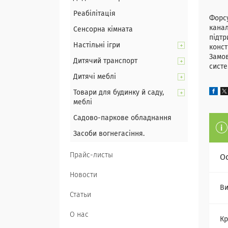
Реабілітація
Форсу
канал
Сенсорна кімната
підтр
Настільні ігри
конст
Замов
Дитячий транспорт
сист
Дитячі меблі
Товари для будинку й саду,
меблі
Садово-паркове обладнання
Засоби вогнегасіння.
Прайс-листы
О
Новости
Ви
Статьи
О нас
Кр