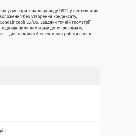
випуску пари з паропроводу DS22 у вентиляційні
воложення без утворення конденсату,
ondair серії ES/DS. Завдяки точній геометрії
з підвищеними вимогами до мікроклімату.
р» — для надійної й ефективної роботи вашої
рія