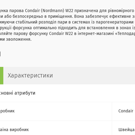
нка парова Condair (Nordmann) W22 призначена для рівномірного 
и або безпосередньо в приміщення. Вона забезпечує ефективне з
имуючи стабільний розподіл пари в системах із парогенераторами C
рукції форсунка оптимально підходить для встановлення в зонах і
ляйте парову форсунку Condair W22 в інтернет-магазині «Теплода
еми зволоження.
Характеристики
сновні атрибути
робник
Condair
аїна виробник
Швейца