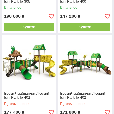
Isilti Park-Iр-305
Isilti Park-Iр-400
В наявності
В наявності
198 600
147 200
₴
₴
Купити
Купити
Ігровий майданчик Лісовий
Ігровий майданчик Лісовий
Isilti Park-Iр-401
Isilti Park-Iр-402
Під замовлення
Під замовлення
177 400
171 800
₴
₴