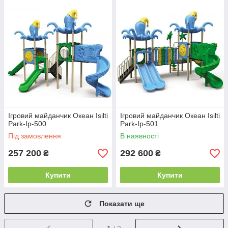
Ігровий майданчик Океан Isilti
Ігровий майданчик Океан Isilti
Park-Iр-500
Park-Iр-501
Під замовлення
В наявності
257 200
292 600
₴
₴
Купити
Купити
Показати ще