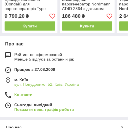
(Condair) для
парогенератор Nordmann
паро
парогенераторів Type
AT4D 2364 з датчиком
Nor
522A/822A
9 790,20
186 480
2 6
₴
₴
Купити
Купити
Про нас
Рейтинг не сформований
Менше 5 відгуків за останній рік
Працює з 27.08.2009
м. Київ
вул. Попудренко, 52, Київ, Україна
Контакти
Сьогодні вихідний
Показати весь графік роботи
Про нас