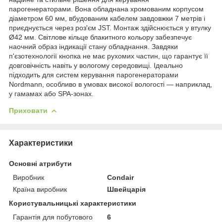
парогенераторами. Вона обладнана хромованим корпусом
діаметром 60 мм, вбудованим кабелем завдовжки 7 метрів і
приєднується через роз'єм JST. Монтаж здійснюється у втулку
Ø42 мм. Світлове кільце блакитного кольору забезпечує
наочний образ індикації стану обладнання. Завдяки
п'єзотехнології кнопка не має рухомих частин, що гарантує її
довговічність навіть у вологому середовищі. Ідеально
підходить для систем керування парогенераторами
Nordmann, особливо в умовах високої вологості — наприклад,
у гамамах або SPA-зонах.
Приховати
Характеристики
Основні атрибути
Виробник
Condair
Країна виробник
Швейцарія
Користувальницькі характеристики
Гарантія для побутового
6