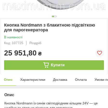
Кнопка Nordmann з блакитною підсвіткою
для парогенератора
В наявності
Код: 107725
Роздріб
25 951,80
₴
Купити
Опис
Характеристики
Доставка
Оплата
Умови п
Опис
Кнопка Nordmann із синім світлодіодним кільцем 24V — це
надійне та стильне рішення для керування