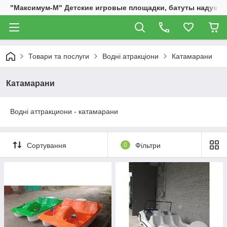
"Максимум-М" Детские игровые площадки, батуты надувны
Товари та послуги
Водні атракціони
Катамарани
Катамарани
Водні аттракциони - катамарани
Сортування
0
Фільтри