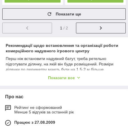
Показати ще
1
/ 2
Рекомендації щодо встановлення та організації роботи
комерційного надувного ігрового центру
Перш ніж встановити надувний батут, треба ретельно
підготувати ділянку, на якій він буде розміщений. Розміри
ділянки по периметру мають бути на 1,5-2 м більше
параметрів самого батута. Сам майданчик очищається від
Показати все
найдрібніших ковальних предметів, якщо поверхня землі
досить жорстка, рекомендуємо підстелити під батут-
підстилку.
Про нас
Попри велику вагу виробу, в жодному разі не варто
ігнорувати кріпленням надувного батута до землі. У разі
Рейтинг не сформований
поривів вітру ефект парусності може перевернути й підняти
Менше 5 відгуків за останній рік
батут, що може призвести до банкетних пригод.
Працює з 27.08.2009
Надувний ігровий центр має функціонувати у разі постійного