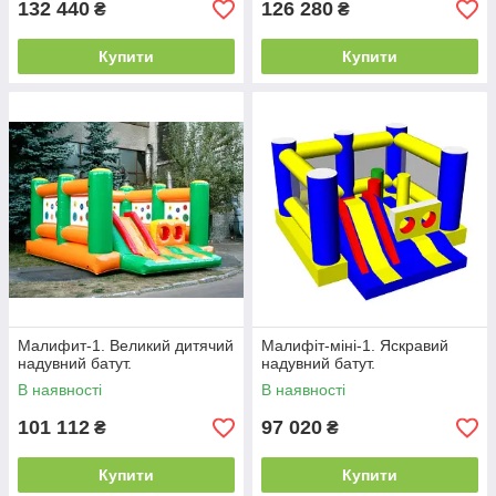
132 440
126 280
₴
₴
Купити
Купити
Малифит-1. Великий дитячий
Малифіт-міні-1. Яскравий
надувний батут.
надувний батут.
В наявності
В наявності
101 112
97 020
₴
₴
Купити
Купити