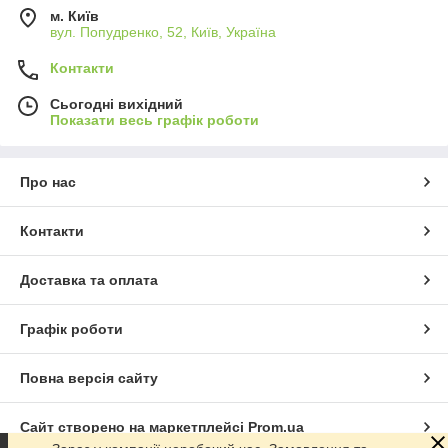
нагляду оператора, який здійснює оперативний контроль за
м. Київ
роботою компресора, ступенем накачанності батута,
вул. Попудренко, 52, Київ, Україна
погодними умовами та поведінкою дітей.
У разі вдалого розміщення та дотримання правил
Контакти
експлуатації надувний батут повністю окупується й починає
приносити прибуток упродовж одного сезону. Все інше ви
Сьогодні вихідний
Показати весь графік роботи
працюєте на себе.
Про нас
Контакти
Доставка та оплата
Графік роботи
Повна версія сайту
Сайт створено на маркетплейсі
Prom.ua