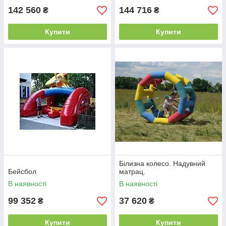
142 560
144 716
₴
₴
Купити
Купити
Білизна колесо. Надувний
Бейсбол
матрац.
В наявності
В наявності
99 352
37 620
₴
₴
Купити
Купити