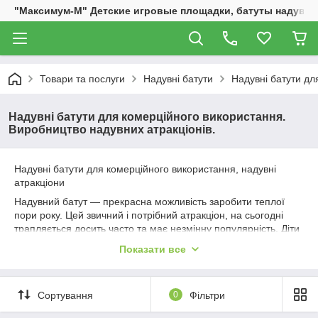
"Максимум-М" Детские игровые площадки, батуты надувны
Товари та послуги
Надувні батути
Надувні батути дл
Надувні батути для комерційного використання.
Виробництво надувних атракціонів.
Надувні батути для комерційного використання, надувні
атракціони
Надувний батут — прекрасна можливість заробити теплої
пори року. Цей звичний і потрібний атракціон, на сьогодні
трапляється досить часто та має незмінну популярність. Діти
люблять надувні ігрові майданчики за можливість досхочу
Показати все
настрибуватися, а дорослі сміливо відпускають туди своїх
дітей, бувши впевненими в безпеці цього розваги.
Надувний ігровий центр — комфорт і безпека колективних
Сортування
0
Фільтри
дитячих ігор