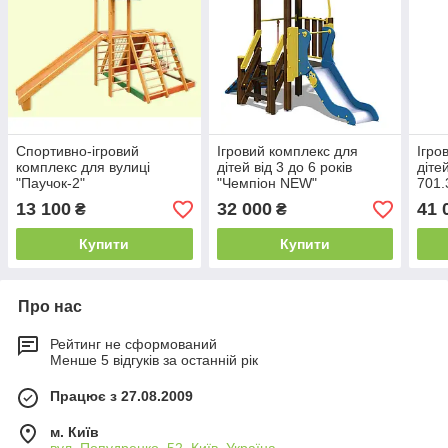
Спортивно-ігровий
Ігровий комплекс для
Ігро
комплекс для вулиці
дітей від 3 до 6 років
діте
"Паучок-2"
"Чемпіон NEW"
701.
13 100
32 000
41 
₴
₴
Купити
Купити
Про нас
Рейтинг не сформований
Менше 5 відгуків за останній рік
Працює з 27.08.2009
м. Київ