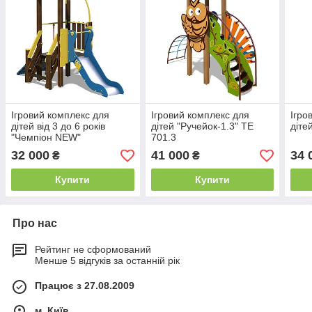
Ігровий комплекс для
Ігровий комплекс для
Ігро
дітей від 3 до 6 років
дітей "Ручейок-1.3" ТЕ
діте
"Чемпіон NEW"
701.3
32 000
41 000
34 
₴
₴
Купити
Купити
Про нас
Рейтинг не сформований
Менше 5 відгуків за останній рік
Працює з 27.08.2009
м. Київ