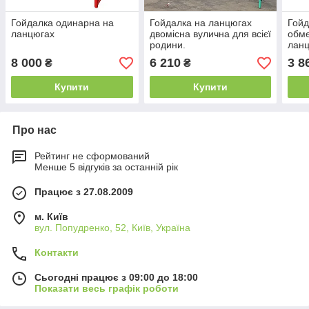
Гойдалка одинарна на
Гойдалка на ланцюгах
Гойд
ланцюгах
двомісна вулична для всієї
обм
родини.
лан
8 000
6 210
3 8
₴
₴
Купити
Купити
Про нас
Рейтинг не сформований
Менше 5 відгуків за останній рік
Працює з 27.08.2009
м. Київ
вул. Попудренко, 52, Київ, Україна
Контакти
Сьогодні працює з 09:00 до 18:00
Показати весь графік роботи