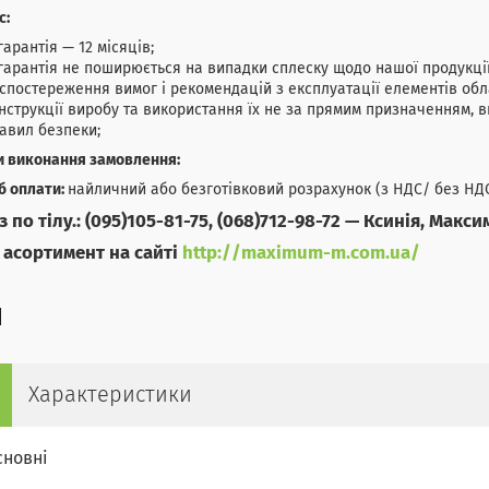
с:
гарантія — 12 місяців;
гарантія не поширюється на випадки сплеску щодо нашої продукці
спостереження вимог і рекомендацій з експлуатації елементів обл
нструкції виробу та використання їх не за прямим призначенням,
авил безпеки;
и виконання замовлення:
б оплати:
найличний або безготівковий розрахунок (з НДС/ без НДС
з по тілу.: (095)105-81-75, (068)712-98-72 — Ксинія, Макси
 асортимент на сайті
http://maximum-m.com.ua/
Характеристики
сновні