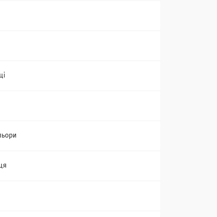
ці
льори
ця