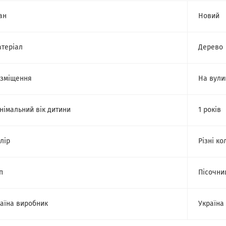
ан
Новий
теріал
Дерево
зміщення
На вули
німальний вік дитини
1 років
лір
Різні ко
п
Пісочни
аїна виробник
Україна