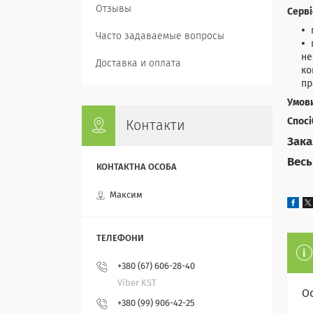
Отзывы
Серві
Часто задаваемые вопросы
не
Доставка и оплата
ко
пр
Умов
Спосі
Контакти
Зака
Весь
Максим
+380 (67) 606-28-40
Viber KST
О
+380 (99) 906-42-25