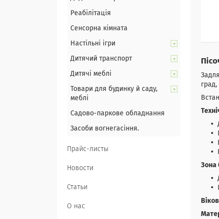
Реабілітація
Сенсорна кімната
Настільні ігри
Дитячий транспорт
Пісо
Дитячі меблі
Задля
град,
Товари для будинку й саду,
Встан
меблі
Техні
Садово-паркове обладнання
Засоби вогнегасіння.
Прайс-листы
Зона 
Новости
Статьи
Віков
О нас
Матер