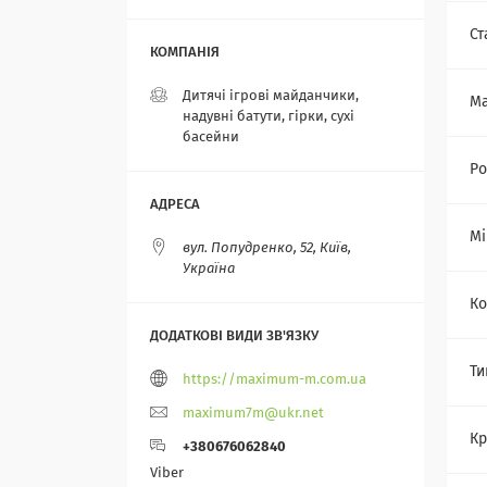
Ст
Дитячі ігрові майданчики,
Ма
надувні батути, гірки, сухі
басейни
Ро
Мі
вул. Попудренко, 52, Київ,
Україна
Ко
Ти
https://maximum-m.com.ua
maximum7m@ukr.net
Кр
+380676062840
Viber