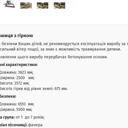
чниця з гіркою
 безпеки Ваших дітей, не рекомендується експлуатація виробу за с
 сильний вітер тощо), за яких є можливість травмування дитини.
овлення цього виробу передбачає бетонування основи.
чні характеристики:
Довжина: 3623 мм;
Ширина: 2500 мм;
Висота: 2572 мм;
Висота гірки від рівня землі: 675 мм.
безпеки:
Довжина: 6510 мм;
Ширина: 5500 мм;
а група:
от 1 до 7 років;
іал пісочниці:
фанера