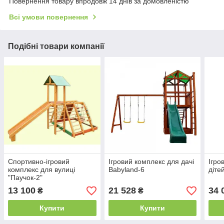
Повернення товару впродовж 14 днів за домовленістю
Всі умови повернення
Подібні товари компанії
Спортивно-ігровий
Ігровий комплекс для дачі
Ігро
комплекс для вулиці
Babyland-6
діте
"Паучок-2"
13 100
21 528
34 
₴
₴
Купити
Купити