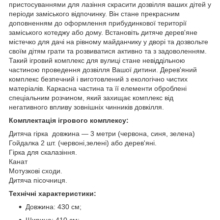
пристосуваннями для лазіння скрасити дозвілля ваших дітей у
періоди заміського відпочинку. Він стане прекрасним
доповненням до оформлення прибудинкової території
заміського котеджу або дому. Встановіть дитяче дерев'яне
містечко для дачі на рівному майданчику у дворі та дозвольте
своїм дітям грати та розвиватися активно та з задоволенням.
Такий ігровий комплекс для вулиці стане невіддільною
частиною проведення дозвілля Вашої дитини. Дерев'яний
комплекс безпечний і виготовлений з екологічно чистих
матеріалів. Каркасна частина та її елементи оброблені
спеціальним розчином, який захищає комплекс від
негативного впливу зовнішніх чинників довкілля.
Комплектація ігрового комплексу:
Дитяча гірка довжина — 3 метри (червона, синя, зелена)
Гойдалка 2 шт. (червоні,зелені) або дерев'яні.
Гірка для скалазіння.
Канат
Мотузкові сходи.
Дитяча пісочниця.
Технічні характеристики:
Довжина: 430 см;
Ширина: 410 см;