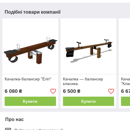
Подібні товари компанії
Качалка-балансир "Еліт"
Качалка — балансир
Кача
класика.
"Кла
6 080
6 500
6 6
₴
₴
Купити
Купити
Про нас