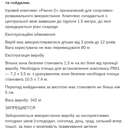
та гойдалки.
Ігровий комплекс «Ранчо-2» призначений для спортивно-
розважального використання. Комплекс складається з
центральної вежі заввишки до підлоги 1,5 метра, до якої
приєднуються різні снаряди.
Експлуатаційні обмеження
Виріб має використовуватися дітьми від 3 років до 12 років.
Вага користувача не має перевищувати 80 кг.
Експлуатація виробу
Вільна зона безпеки становить 1,5 м на всі боки від проекції
виробу. Необхідна площа для встановлення комплексу Р801
— 7,2 х 3,5 м, з урахуванням зони безпеки необхідна площа
становить 10,5 х 7,4 м.
Перепад майданчика за висотою має становити не більш ніж
5 см.
Вага виробу: 342 кг
ЗАПРЕЩАЕТСЯ
Забороняється використання виробу за несприятливих
погодних умов (голододал, снігопад, дощ, град, сильний вітер
тощо), за яких є можливість травмування дитини.