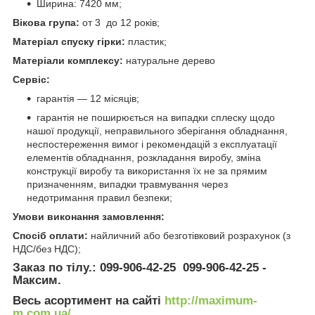
Ширина: 7420 мм;
Вікова група:
от 3 до 12 років;
Матеріал спуску гірки:
пластик;
Матеріали комплексу:
натуральне дерево
Сервіс:
гарантія — 12 місяців;
гарантія не поширюється на випадки сплеску щодо
нашої продукції, неправильного зберігання обладнання,
неспостереження вимог і рекомендацій з експлуатації
елементів обладнання, розкладання виробу, зміна
конструкції виробу та використання їх не за прямим
призначенням, випадки травмування через
недотримання правил безпеки;
Умови виконання замовлення:
Спосіб оплати:
найличний або безготівковий розрахунок (з
НДС/без НДС);
Заказ по тілу.: 099-906-42-25 099-906-42-25 -
Максим.
Весь асортимент на сайті
http://maximum-
m.com.ua/