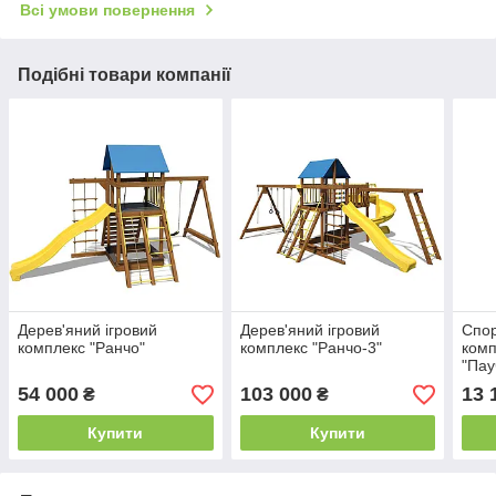
Всі умови повернення
Подібні товари компанії
Дерев'яний ігровий
Дерев'яний ігровий
Спор
комплекс "Ранчо"
комплекс "Ранчо-3"
комп
"Пау
54 000
103 000
13 
₴
₴
Купити
Купити