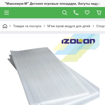
"Максимум-М" Детские игровые площадки, батуты надувны
Товари та послуги
М'які ігрові модулі для дітей
Спорт