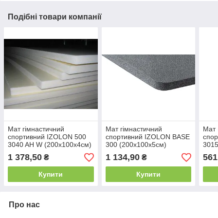
Подібні товари компанії
Мат гімнастичний
Мат гімнастичний
Мат 
спортивний IZOLON 500
спортивний IZOLON BASE
спор
3040 AH W (200х100х4см)
300 (200х100х5см)
301
(200
1 378,50
1 134,90
561
₴
₴
Купити
Купити
Про нас