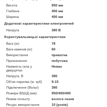
Висота
950 мм
Глибина
400 мм
Ширина
400 мм
Додаткові характеристики електропечей
Напруга
380 В
Користувальницькі характеристики
Вага (кг)
78
Вага каменів (кг)
60
Використання
приватна
Призначення
побутова
Наявність скла у
Немає
дверцятах
Напруга, В
380
Об'єм парилки (м. куб)
9-15
Підключення (Вольт)
380
Розміри В/Ш/Д (мм)
950/400/400
Режим польоту
волога лазня
Ресурс використання
10 (років)