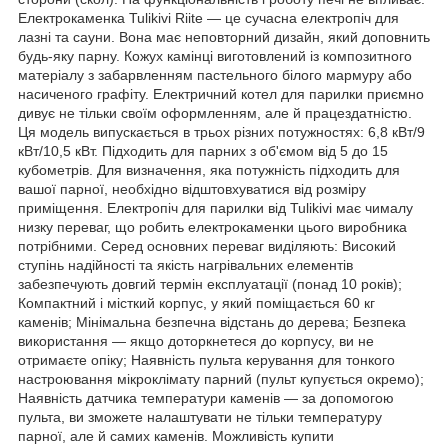
Електрокаменка Tulikivi Riite — це сучасна електропіч для
лазні та сауни. Вона має неповторний дизайн, який доповнить
будь-яку парну. Кожух камінці виготовлений із композитного
матеріалу з забарвленням пастельного білого мармуру або
насиченого графіту. Електричний котел для парилки приємно
дивує не тільки своїм оформленням, але й працездатністю.
Ця модель випускається в трьох різних потужностях: 6,8 кВт/9
кВт/10,5 кВт. Підходить для парних з об'ємом від 5 до 15
кубометрів. Для визначення, яка потужність підходить для
вашої парної, необхідно відштовхуватися від розміру
приміщення. Електропіч для парилки від Tulikivi має чималу
низку переваг, що робить електрокаменки цього виробника
потрібними. Серед основних переваг виділяють: Високий
ступінь надійності та якість нагрівальних елементів
забезпечують довгий термін експлуатації (понад 10 років);
Компактний і місткий корпус, у який поміщається 60 кг
каменів; Мінімальна безпечна відстань до дерева; Безпека
використання — якщо доторкнетеся до корпусу, ви не
отримаєте опіку; Наявність пульта керування для тонкого
настроювання мікроклімату парний (пульт купується окремо);
Наявність датчика температури каменів — за допомогою
пульта, ви зможете налаштувати не тільки температуру
парної, але й самих каменів. Можливість купити