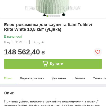
Електрокаменка для сауни та бані Tulikivi
Riite White 10,5 кВт (уцінка)
В наявності
Код: 9_112198
Роздріб
148 562,40
₴
Купити
Опис
Характеристики
Доставка
Оплата
Умови п
Опис
Причина уцінки: незначне механічне пошкодження з тильної
сторони (скол). На функціональність і роботу печі не впливає.