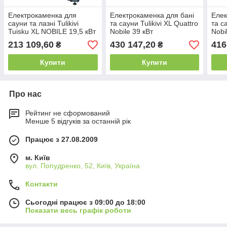
Електрокаменка для
Електрокаменка для бані
Елек
сауни та лазні Tulikivi
та сауни Tulikivi XL Quattro
та с
Tuisku XL NOBILE 19,5 кВт
Nobile 39 кВт
Nobi
213 109,60
430 147,20
416
₴
₴
Купити
Купити
Про нас
Рейтинг не сформований
Менше 5 відгуків за останній рік
Працює з 27.08.2009
м. Київ
вул. Попудренко, 52, Київ, Україна
Контакти
Сьогодні працює з 09:00 до 18:00
Показати весь графік роботи