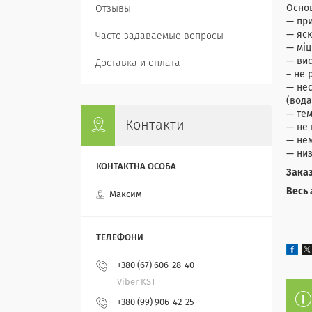
Основ
Отзывы
— пр
— яск
Часто задаваемые вопросы
— міц
— вис
Доставка и оплата
– не 
— нес
(вода
— тем
Контакти
— не 
— нем
— низ
Заказ
Весь 
Максим
+380 (67) 606-28-40
Viber KST
+380 (99) 906-42-25