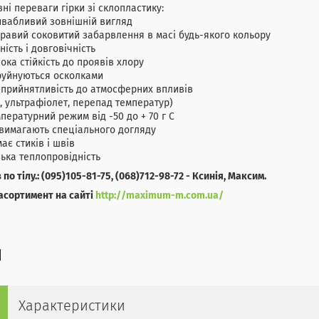
ні переваги гірки зі склопластику:
ивабливий зовнішній вигляд
равий соковитий забарвлення в масі будь-якого кольору
ність і довговічність
ока стійкість до проявів хлору
руйнуються осколками
прийнятливість до атмосферних впливів
, ультрафіолет, перепад температур)
пературний режим від -50 до + 70 г С
вимагають спеціального догляду
ає стиків і швів
ька теплопровідність
 по тілу.: (095)105-81-75, (068)712-98-72 - Ксинія, Максим.
асортимент на сайті
http://maximum-m.com.ua/
Характеристики