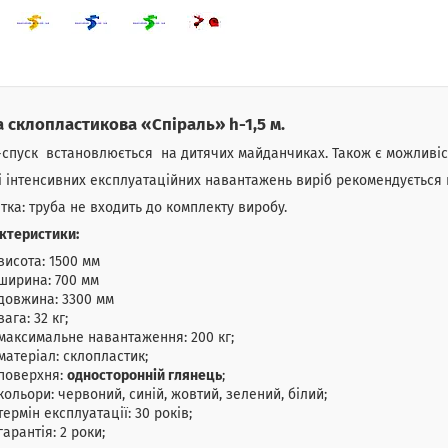
а склопластикова «Спіраль» h-1,5 м.
-спуск встановлюється на дитячих майданчиках. Також є можливіст
і інтенсивних експлуатаційних навантажень виріб рекомендується п
тка: труба не входить до комплекту виробу.
ктеристики:
висота: 1500 мм
ширина: 700 мм
довжина: 3300 мм
вага: 32 кг;
максимальне навантаження: 200 кг;
матеріал: склопластик;
поверхня:
односторонній глянець
;
кольори: червоний, синій, жовтий, зелений, білий;
термін експлуатації: 30 років;
гарантія: 2 роки;