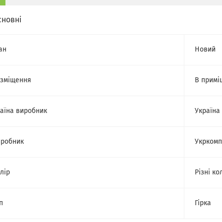
сновні
ан
Новий
зміщення
В примі
аїна виробник
Україна
робник
Укркомп
лір
Різні ко
п
Гірка