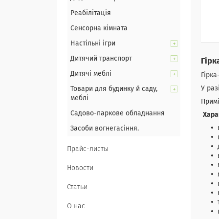
Реабілітація
Сенсорна кімната
Настільні ігри
Дитячий транспорт
Гірк
Дитячі меблі
Гірка
У раз
Товари для будинку й саду,
меблі
Примі
Садово-паркове обладнання
Хара
Засоби вогнегасіння.
Прайс-листы
Новости
Статьи
О нас