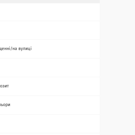
щенні/на вулиці
озит
льори