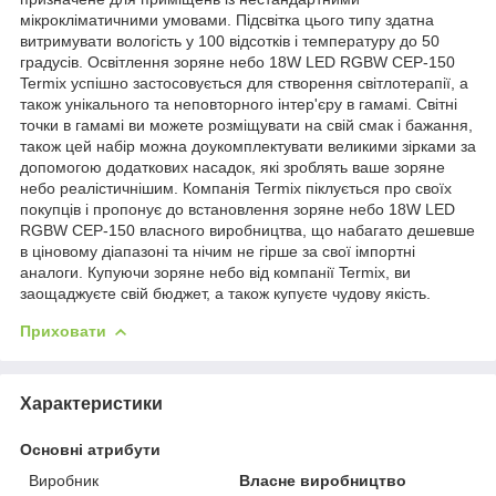
мікрокліматичними умовами. Підсвітка цього типу здатна
витримувати вологість у 100 відсотків і температуру до 50
градусів. Освітлення зоряне небо 18W LED RGBW CEP-150
Termix успішно застосовується для створення світлотерапії, а
також унікального та неповторного інтер'єру в гамамі. Світні
точки в гамамі ви можете розміщувати на свій смак і бажання,
також цей набір можна доукомплектувати великими зірками за
допомогою додаткових насадок, які зроблять ваше зоряне
небо реалістичнішим. Компанія Termix піклується про своїх
покупців і пропонує до встановлення зоряне небо 18W LED
RGBW CEP-150 власного виробництва, що набагато дешевше
в ціновому діапазоні та нічим не гірше за свої імпортні
аналоги. Купуючи зоряне небо від компанії Termix, ви
заощаджуєте свій бюджет, а також купуєте чудову якість.
Приховати
Характеристики
Основні атрибути
Виробник
Власне виробництво