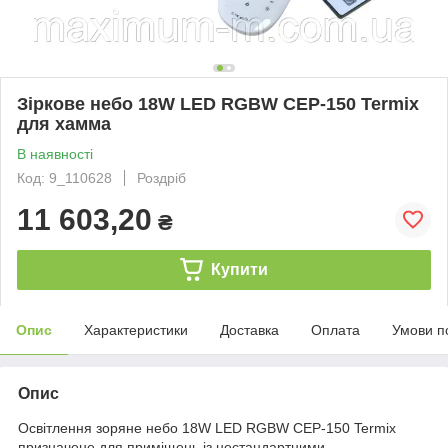
Зіркове небо 18W LED RGBW CEP-150 Termix
для хамма
В наявності
Код: 9_110628
Роздріб
11 603,20
₴
Купити
Опис
Характеристики
Доставка
Оплата
Умови п
Опис
Освітлення зоряне небо 18W LED RGBW CEP-150 Termix
призначене для приміщень із нестандартними