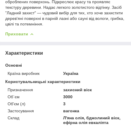
оброблених поверхонь. Підкреслює красу та проявляє
текстуру деревини. Надає легкого золотистого відтінку. Засіб
"Ладний захист" — чудовий вибір для тих, хто хоче захистити
дерев'яні поверхні в парній лазні або сауні від вологи, грибка,
цвілі та потемніння.
Приховати
Характеристики
Основні
Країна виробник
Україна
Користувальницькі характеристики
Призначення
захисний віск
Об`єм
3000
Об'єм (л)
3
Застосування
вагонка
Склад
Л'яна олія, бджолиний віск,
ефірна олія евкаліпта