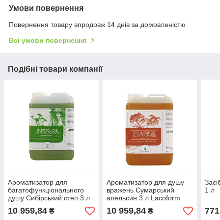
Умови повернення
Повернення товару впродовж 14 днів за домовленістю
Всі умови повернення
Подібні товари компанії
Ароматизатор для
Ароматизатор для душу
Засі
багатофункціонального
вражень Сумарський
1 л
душу Сибірський степ 3 л
апельсин 3 л Lacoform
Lacoform
10 959,84
10 959,84
771
₴
₴