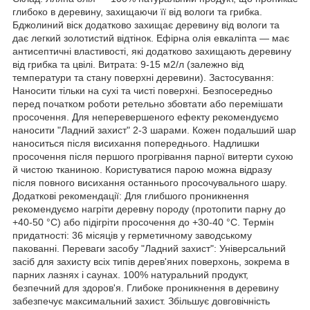
глибоко в деревину, захищаючи її від вологи та грибка.
Бджолиний віск додатково захищає деревину від вологи та
дає легкий золотистий відтінок. Ефірна олія евкаліпта — має
антисептичні властивості, які додатково захищають деревину
від грибка та цвілі. Витрата: 9-15 м2/л (залежно від
температури та стану поверхні деревини). Застосування:
Наносити тільки на сухі та чисті поверхні. Безпосередньо
перед початком роботи ретельно збовтати або перемішати
просочення. Для неперевершеного ефекту рекомендуємо
наносити "Ладний захист" 2-3 шарами. Кожен подальший шар
наноситься після висихання попереднього. Надлишки
просочення після першого прогрівання парної витерти сухою
й чистою тканиною. Користуватися парою можна відразу
після повного висихання останнього просочувального шару.
Додаткові рекомендації: Для глибшого проникнення
рекомендуємо нагріти деревну породу (протопити парну до
+40-50 °C) або підігріти просочення до +30-40 °C. Термін
придатності: 36 місяців у герметичному заводському
пакованні. Переваги засобу "Ладний захист": Універсальний
засіб для захисту всіх типів дерев'яних поверхонь, зокрема в
парних лазнях і саунах. 100% натуральний продукт,
безпечний для здоров'я. Глибоке проникнення в деревину
забезпечує максимальний захист. Збільшує довговічність