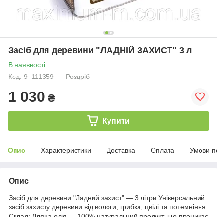
Засіб для деревини "ЛАДНІЙ ЗАХИСТ" 3 л
В наявності
Код: 9_111359
Роздріб
1 030
₴
Купити
Опис
Характеристики
Доставка
Оплата
Умови п
Опис
Засіб для деревини "Ладний захист" — 3 літри Універсальний
засіб захисту деревини від вологи, грибка, цвілі та потемніння.
Склад: Лляна олія — 100% натуральний продукт, що проникає