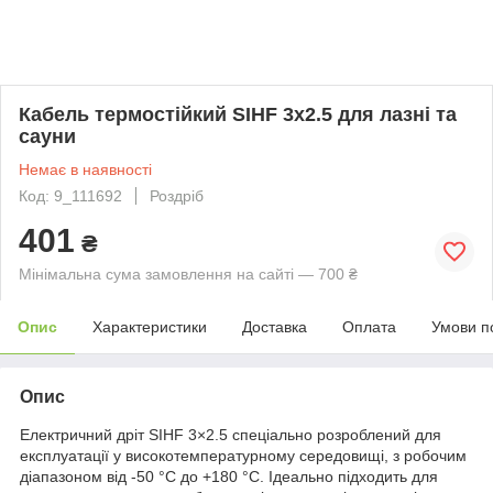
Кабель термостійкий SIHF 3x2.5 для лазні та
сауни
Немає в наявності
Код: 9_111692
Роздріб
401
₴
Мінімальна сума замовлення на сайті — 700 ₴
Опис
Характеристики
Доставка
Оплата
Умови п
Опис
Електричний дріт SIHF 3×2.5 спеціально розроблений для
експлуатації у високотемпературному середовищі, з робочим
діапазоном від -50 °C до +180 °C. Ідеально підходить для