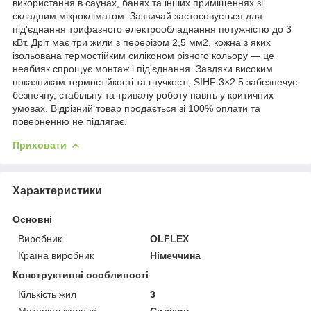
використання в саунах, банях та інших приміщеннях зі
складним мікрокліматом. Зазвичай застосовується для
під'єднання трифазного електрообладнання потужністю до 3
кВт. Дріт має три жили з перерізом 2,5 мм2, кожна з яких
ізольована термостійким силіконом різного кольору — це
неабияк спрощує монтаж і під'єднання. Завдяки високим
показникам термостійкості та гнучкості, SIHF 3×2.5 забезпечує
безпечну, стабільну та тривалу роботу навіть у критичних
умовах. Відрізний товар продається зі 100% оплати та
поверненню не підлягає.
Приховати
Характеристики
Основні
Виробник
OLFLEX
Країна виробник
Німеччина
Конструктивні особливості
Кількість жил
3
Матеріал ізоляції
Силікон