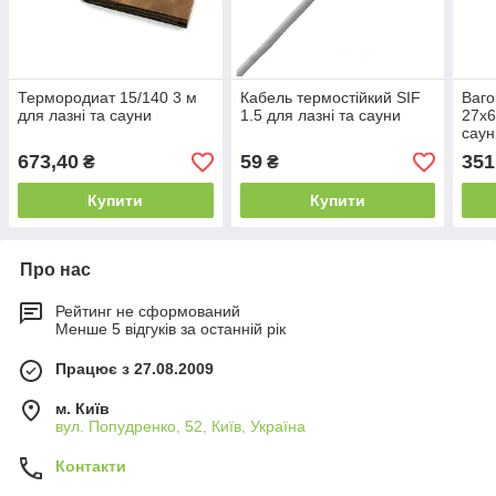
Термородиат 15/140 3 м
Кабель термостійкий SIF
Ваго
для лазні та сауни
1.5 для лазні та сауни
27x6
саун
673,40
59
351
₴
₴
Купити
Купити
Про нас
Рейтинг не сформований
Менше 5 відгуків за останній рік
Працює з 27.08.2009
м. Київ
вул. Попудренко, 52, Київ, Україна
Контакти