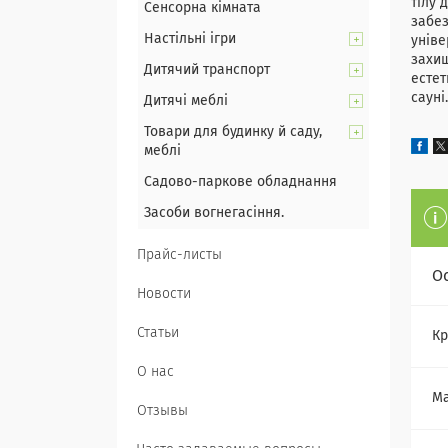
тілу 
Сенсорна кімната
забез
Настільні ігри
уніве
захищ
Дитячий транспорт
естет
сауні.
Дитячі меблі
Товари для будинку й саду,
меблі
Садово-паркове обладнання
Засоби вогнегасіння.
Прайс-листы
О
Новости
Статьи
Кр
О нас
Ма
Отзывы