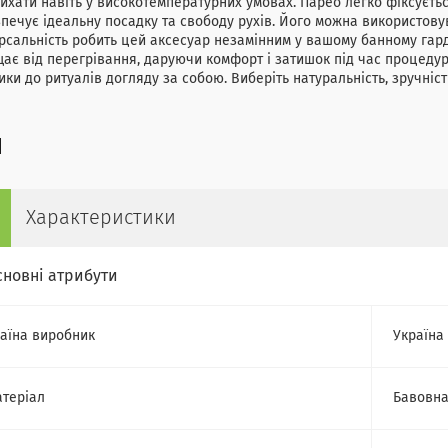
дихати навіть у високотемпературних умовах. Парео легко фіксуєть
печує ідеальну посадку та свободу рухів. Його можна використову
рсальність робить цей аксесуар незамінним у вашому банному гар
ає від перегрівання, даруючи комфорт і затишок під час процедур
ики до ритуалів догляду за собою. Виберіть натуральність, зручніс
Характеристики
сновні атрибути
аїна виробник
Україна
теріал
Бавовн