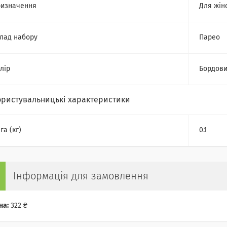
изначення
Для жін
лад набору
Парео
лір
Бордов
ористувальницькі характеристики
га (кг)
0.1
Інформація для замовлення
на:
322 ₴