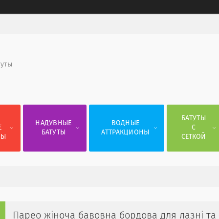
туты
Е
БАТУТЫ
НАДУВНЫЕ
ВОДНЫЕ
Е
С
БАТУТЫ
АТТРАКЦИОНЫ
СЫ
СЕТКОЙ
Парео жіноча бавовна бордова для лазні та