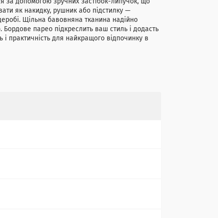
ся за допомогою зручних застібок-липучок, що
вати як накидку, рушник або підстилку —
деробі. Щільна бавовняна тканина надійно
. Бордове парео підкреслить ваш стиль і додасть
ть і практичність для найкращого відпочинку в
а