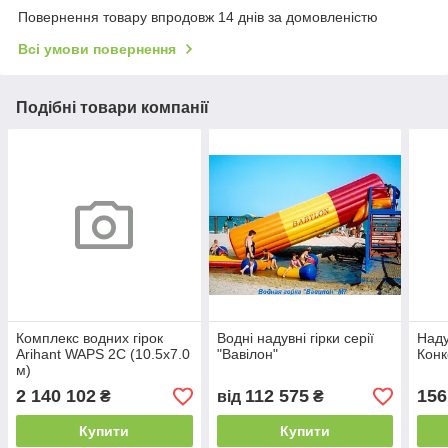
Повернення товару впродовж 14 днів за домовленістю
Всі умови повернення
Подібні товари компанії
Комплекс водних гірок
Водні надувні гірки серії
Наду
Arihant WAPS 2C (10.5х7.0
"Вавілон"
Кон
м)
2 140 102
112 575
156
₴
від
₴
Купити
Купити