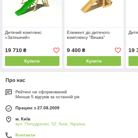
Дитячий комплекс
Елемент до дитячого
Дитя
«Затишний»
комплексу "Вишка"
19 710
9 400
19 
₴
₴
Купити
Купити
Про нас
Рейтинг не сформований
Менше 5 відгуків за останній рік
Працює з 27.08.2009
м. Київ
вул. Попудренко, 52, Київ, Україна
Контакти