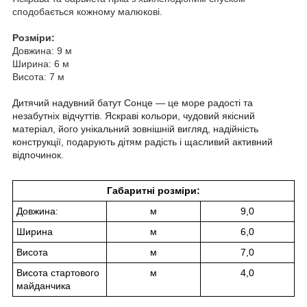
сподобається кожному малюкові.
Розміри:
Довжина: 9 м
Ширина: 6 м
Висота: 7 м
Дитячий надувний батут Сонце — це море радості та
незабутніх відчуттів. Яскраві кольори, чудовий якісний
матеріал, його унікальний зовнішній вигляд, надійність
конструкції, подарують дітям радість і щасливий активний
відпочинок.
Габаритні розміри:
Довжина:
м
9,0
Ширина
м
6,0
Висота
м
7,0
Висота стартового
м
4,0
майданчика