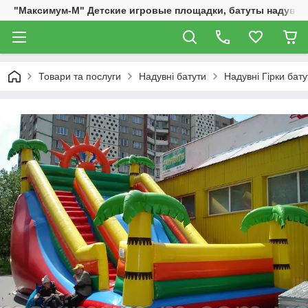
"Максимум-М" Детские игровые площадки, батуты надувны
Товари та послуги
Надувні батути
Надувні Гірки бату