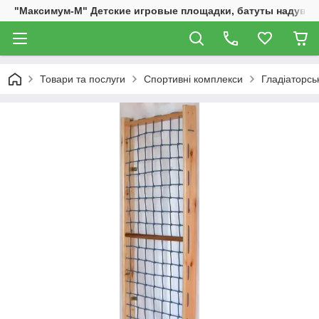
"Максимум-М" Детские игровые площадки, батуты надувны
Товари та послуги
Спортивні комплекси
Гладіаторськ