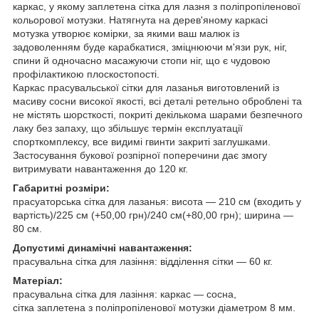
каркас, у якому заплетена сітка для лазня з поліпропіленової
кольорової мотузки. Натягнута на дерев'яному каркасі
мотузка утворює комірки, за якими ваш малюк із
задоволенням буде карабкатися, зміцнюючи м'язи рук, ніг,
спини й одночасно масажуючи стопи ніг, що є чудовою
профілактикою плоскостопості.
Каркас прасувальської сітки для лазанья виготовлений із
масиву сосни високої якості, всі деталі ретельно оброблені та
не містять шорсткості, покриті декількома шарами безпечного
лаку без запаху, що збільшує термін експлуатації
спорткомплексу, все видимі гвинти закриті заглушками.
Застосування букової розпірної поперечини дає змогу
витримувати навантаження до 120 кг.
Габаритні розміри:
прасуаторська сітка для лазанья: висота — 210 см (входить у
вартість)/225 см (+50,00 грн)/240 см(+80,00 грн); ширина —
80 см.
Допустимі динамічні навантаження:
прасувальна сітка для лазіння: відділення сітки — 60 кг.
Матеріал:
прасувальна сітка для лазіння: каркас — сосна,
сітка заплетена з поліпропіленової мотузки діаметром 8 мм.