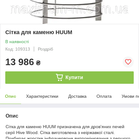
Сітка для каменю HUUM
В наявності
Код: 109313
Роздріб
13 986
₴
Купити
Опис
Характеристики
Доставка
Оплата
Умови п
Опис
Сітка для каменю HUUM призначена для дров'яних печей
серії Hive Wood. Сітка виготовлена з неіржавкої сталі.
Прибирає жорстке інфрачервоне випромінювання з першого