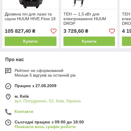
Дровяна піч для лазні та
ТЕН — 1,5 кВт для
ТЕН 
сауни HUUM HIVE Flow 18
електрокаменя HUUM
еле
DROP
DRO
105 827,40
3 729,60
4 1
₴
₴
Купити
Купити
Про нас
Рейтинг не сформований
Менше 5 відгуків за останній рік
Працює з 27.08.2009
м. Київ
вул. Попудренко, 52, Київ, Україна
Контакти
Сьогодні працює з 09:00 до 18:00
Показати весь графік роботи