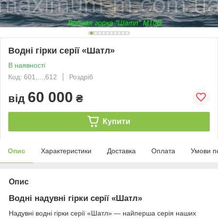
Водні гірки серії «Шатл»
В наявності
Код: 601,...,612
Роздріб
60 000
від
₴
Купити
Опис
Характеристики
Доставка
Оплата
Умови п
Опис
Водні надувні гірки серії «Шатл»
Надувні водні гірки серії «Шатл» — найперша серія наших