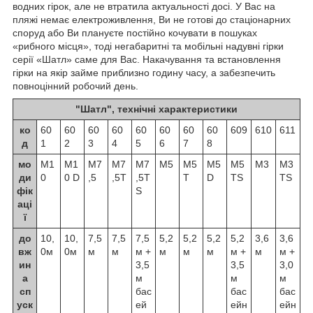
водних гірок, але не втратила актуальності досі. У Вас на
пляжі немає електроживлення, Ви не готові до стаціонарних
споруд або Ви плануєте постійно кочувати в пошуках
«рибного місця», тоді негабаритні та мобільні надувні гірки
серії «Шатл» саме для Вас. Накачування та встановлення
гірки на якір займе приблизно годину часу, а забезпечить
повноцінний робочий день.
"Шатл", технічні характеристики
ко
60
60
60
60
60
60
60
60
609
610
611
д
1
2
3
4
5
6
7
8
мо
М1
М1
М7
М7
М7
М5
М5
M5
M5
М3
M3
ди
0
0 D
,5
,5Т
,5T
T
D
TS
TS
фік
S
аці
ї
до
10,
10,
7,5
7,5
7,5
5,2
5,2
5,2
5,2
3,6
3,6
вж
0м
0м
м
м
м +
м
м
м
м +
м
м +
ин
3,5
3,5
3,0
а
м
м
м
сп
бас
бас
бас
уск
ей
ейн
ейн