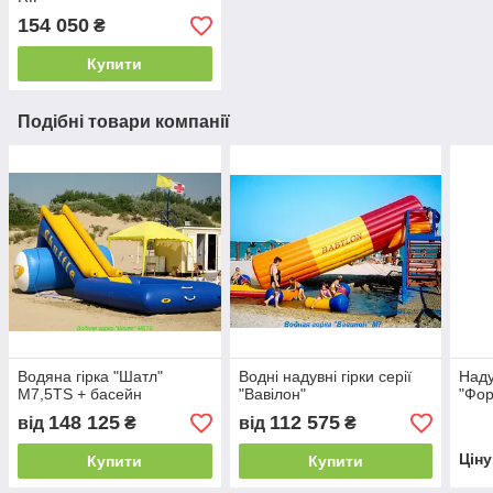
154 050
₴
Купити
Подібні товари компанії
Водяна гірка "Шатл"
Водні надувні гірки серії
Наду
М7,5TS + басейн
"Вавілон"
"Фор
148 125
112 575
від
₴
від
₴
Цін
Купити
Купити