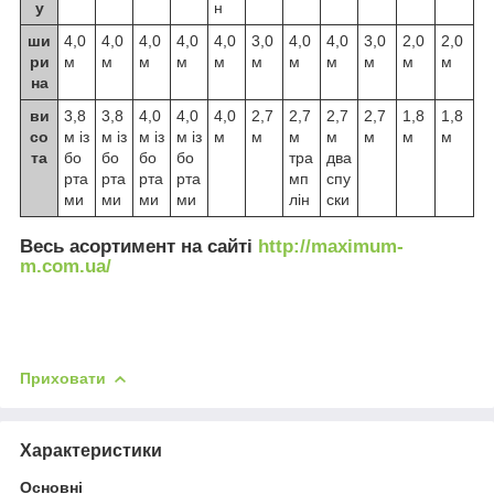
у
н
ши
4,0
4,0
4,0
4,0
4,0
3,0
4,0
4,0
3,0
2,0
2,0
ри
м
м
м
м
м
м
м
м
м
м
м
на
ви
3,8
3,8
4,0
4,0
4,0
2,7
2,7
2,7
2,7
1,8
1,8
со
м із
м із
м із
м із
м
м
м
м
м
м
м
та
бо
бо
бо
бо
тра
два
рта
рта
рта
рта
мп
спу
ми
ми
ми
ми
лін
ски
Весь асортимент на сайті
http://maximum-
m.com.ua/
Приховати
Характеристики
Основні