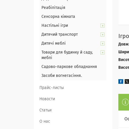
Реабілітація
Сенсорна кімната
Настільні ігри
Дитячий транспорт
Ігр
Дитячі меблі
Довж
Шири
Товари для будинку й саду,
меблі
Висот
Садово-паркове обладнання
Висот
Засоби вогнегасіння.
Прайс-листы
Новости
Статьи
О
О нас