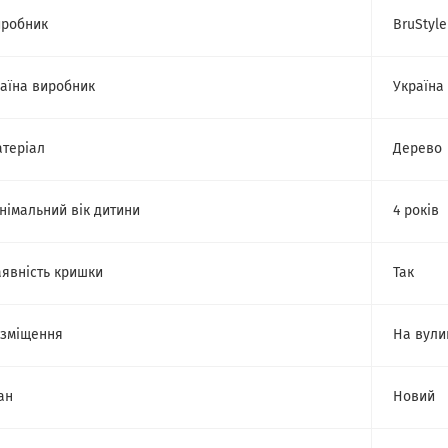
робник
BruStyle
аїна виробник
Україна
теріал
Дерево
німальний вік дитини
4 років
явність кришки
Так
зміщення
На вули
ан
Новий