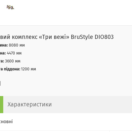
овий комплекс «Три вежі» BruStyle DIO803
ина:
8080 мм
на:
4470 мм
а:
3600 мм
а піддона:
1200 мм
Характеристики
сновні