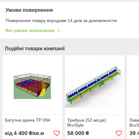
Умови повернення
Повернення товару впродовж 14 днів за домовленістю
Всі умови повернення
Подібні товари компанії
Батутна арена ТР 094
Трибуна (52 місця)
Лава
BruStyle
BruS
4 400
58 000
39 
від
₴/кв.м
₴