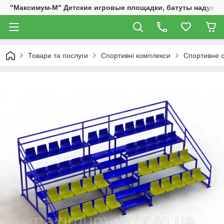
"Максимум-М" Детские игровые площадки, батуты надувны
Товари та послуги
Спортивні комплекси
Спортивне о