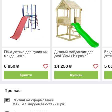
Гірка дитяча для вуличних
Дитячий майданчик для
Брид
майданчиків
дачі "Домік із гіркою"
дитя
6 850
14 250
5 0
₴
₴
Купити
Купити
Про нас
Рейтинг не сформований
Менше 5 відгуків за останній рік