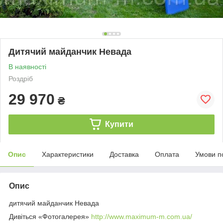
Дитячий майданчик Невада
В наявності
Роздріб
29 970
₴
Купити
Опис
Характеристики
Доставка
Оплата
Умови п
Опис
дитячий майданчик Невада
Дивіться «Фотогалерея»
http://www.maximum-m.com.ua/