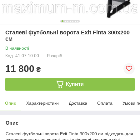
Сталеві футбольні ворота Exit Finta 300x200
см
В наявності
Код: 41.07.10.00
Роздріб
11 800
₴
Купити
Опис
Характеристики
Доставка
Оплата
Умови п
Опис
Сталеві футбольні ворота Exit Finta 300x200 см підходять для
використання як на вулиці, так і у футзалі для гри в міні