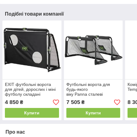
Подібні товари компанії
EXIT футбольні ворота
Футбольні ворота для
Комі
для дітей, дорослих і міні
будь-якого
Temp
футболу складані
віку Panna сталеві
Маестро 180 х 120 см
складані 150 х 60 см
4 850
7 505
8 3
₴
₴
чорні
Exit (набір із двох
одиниць)
Купити
Купити
Про нас