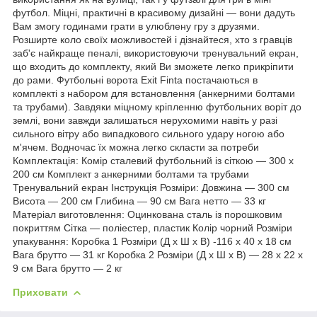
футбол. Міцні, практичні в красивому дизайні — вони дадуть
Вам змогу годинами грати в улюблену гру з друзями.
Розширте коло своїх можливостей і дізнайтеся, хто з гравців
заб'є найкраще пеналі, використовуючи тренувальний екран,
що входить до комплекту, який Ви зможете легко прикріпити
до рами. Футбольні ворота Exit Finta постачаються в
комплекті з набором для встановлення (анкерними болтами
та трубами). Завдяки міцному кріпленню футбольних воріт до
землі, вони завжди залишаться нерухомими навіть у разі
сильного вітру або випадкового сильного удару ногою або
м'ячем. Водночас їх можна легко скласти за потреби
Комплектація: Комір сталевий футбольний із сіткою — 300 х
200 см Комплект з анкерними болтами та трубами
Тренувальний екран Інструкція Розміри: Довжина — 300 см
Висота — 200 см Глибина — 90 см Вага нетто — 33 кг
Матеріал виготовлення: Оцинкована сталь із порошковим
покриттям Сітка — поліестер, пластик Колір чорний Розміри
упакування: Коробка 1 Розміри (Д х Ш х В) -116 х 40 х 18 см
Вага брутто — 31 кг Коробка 2 Розміри (Д х Ш х В) — 28 х 22 х
9 см Вага брутто — 2 кг
Приховати