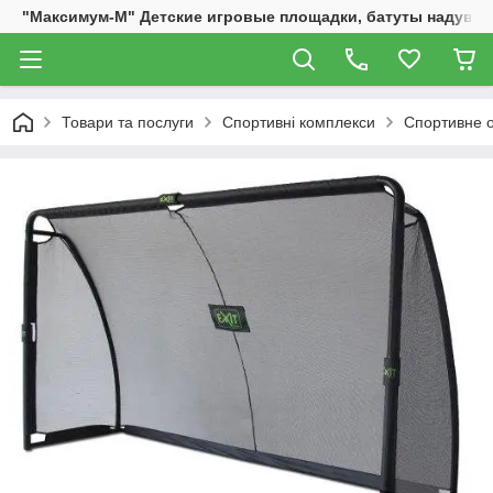
"Максимум-М" Детские игровые площадки, батуты надувны
Товари та послуги
Спортивні комплекси
Спортивне о