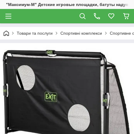
"Максимум-М" Детские игровые площадки, батуты надувны
Товари та послуги
Спортивні комплекси
Спортивне о