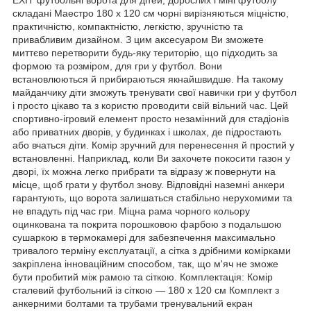
складані Маестро 180 х 120 см чорні вирізняються міцністю,
практичністю, компактністю, легкістю, зручністю та
привабливим дизайном. З цим аксесуаром Ви зможете
миттєво перетворити будь-яку територію, що підходить за
формою та розміром, для гри у футбол. Вони
встановлюються й прибираються якнайшвидше. На такому
майданчику діти зможуть тренувати свої навички гри у футбол
і просто цікаво та з користю проводити свій вільний час. Цей
спортивно-ігровий елемент просто незамінний для стадіонів
або приватних дворів, у будинках і школах, де підростають
або вчаться діти. Комір зручний для перенесення й простий у
встановленні. Наприклад, коли Ви захочете покосити газон у
дворі, їх можна легко прибрати та відразу ж повернути на
місце, щоб грати у футбол знову. Відповідні наземні анкери
гарантують, що ворота залишаться стабільно нерухомими та
не впадуть під час гри. Міцна рама чорного кольору
оцинкована та покрита порошковою фарбою з подальшою
сушаркою в термокамері для забезпечення максимально
тривалого терміну експлуатації, а сітка з дрібними комірками
закріплена інноваційним способом, так, що м'яч не зможе
бути пробитий між рамою та сіткою. Комплектація: Комір
сталевий футбольний із сіткою — 180 х 120 см Комплект з
анкерними болтами та трубами тренувальний екран