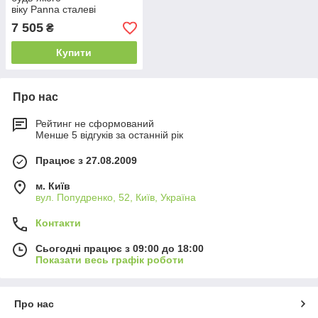
віку Panna сталеві
складані 150 х 60 см
7 505
₴
Exit (набір із двох
одиниць)
Купити
Про нас
Рейтинг не сформований
Менше 5 відгуків за останній рік
Працює з 27.08.2009
м. Київ
вул. Попудренко, 52, Київ, Україна
Контакти
Сьогодні працює з 09:00 до 18:00
Показати весь графік роботи
Про нас