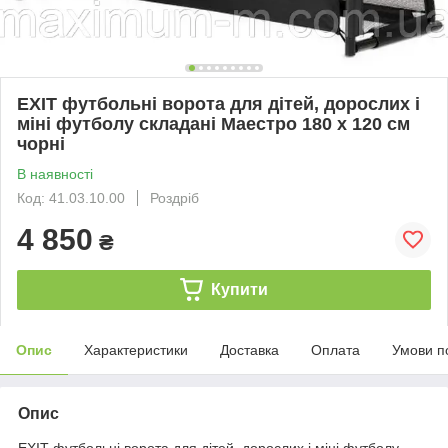
EXIT футбольні ворота для дітей, дорослих і
міні футболу складані Маестро 180 х 120 см
чорні
В наявності
Код: 41.03.10.00
Роздріб
4 850
₴
Купити
Опис
Характеристики
Доставка
Оплата
Умови п
Опис
EXIT футбольні ворота для дітей, дорослих і міні футболу