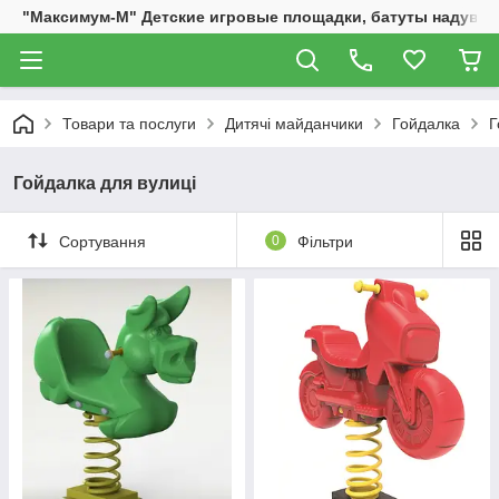
"Максимум-М" Детские игровые площадки, батуты надувны
Товари та послуги
Дитячі майданчики
Гойдалка
Г
Гойдалка для вулиці
Сортування
0
Фільтри