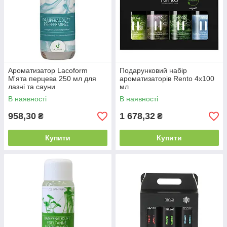
Ароматизатор Lacoform
Подарунковий набір
М'ята перцева 250 мл для
ароматизаторів Rento 4х100
лазні та сауни
мл
В наявності
В наявності
958,30
1 678,32
₴
₴
Купити
Купити